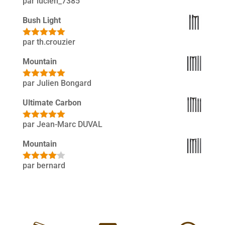
par lucien_7385
Note
3
sur 5
Bush Light
par th.crouzier
Note
5
sur
5
Mountain
par Julien Bongard
Note
5
sur
5
Ultimate Carbon
par Jean-Marc DUVAL
Note
5
sur
5
Mountain
par bernard
Note
4
sur 5