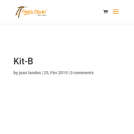
content="i9_D_2By4wVyv4kzvSgTllajP93NMPoWHrvKep8uqEg
/>
Kit-B
by
jean landes
|
25, Fév 2019
|
0 comments