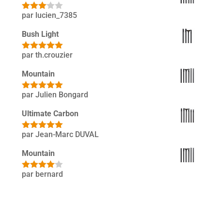
par lucien_7385
Note
3
sur 5
Bush Light
par th.crouzier
Note
5
sur
5
Mountain
par Julien Bongard
Note
5
sur
5
Ultimate Carbon
par Jean-Marc DUVAL
Note
5
sur
5
Mountain
par bernard
Note
4
sur 5