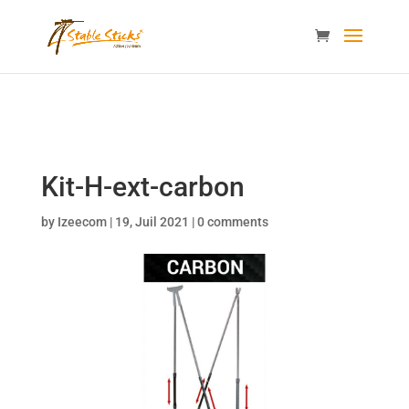
content="i9_D_2By4wVyv4kzvSgTllajP93NMPoWHrvKep8uqEg
/>
Kit-H-ext-carbon
by
Izeecom
|
19, Juil 2021
|
0 comments