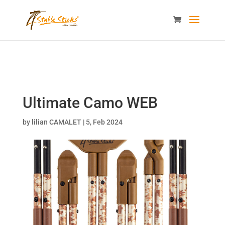
content="i9_D_2By4wVyv4kzvSgTllajP93NMPoWHrvKep8uqEg
/>
Ultimate Camo WEB
by
lilian CAMALET
|
5, Feb 2024