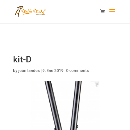
content="i9_D_2By4wVyv4kzvSgTllajP93NMPoWHrvKep8uqEg
/>
kit-D
by
jean landes
|
9, Ene 2019
|
0 comments