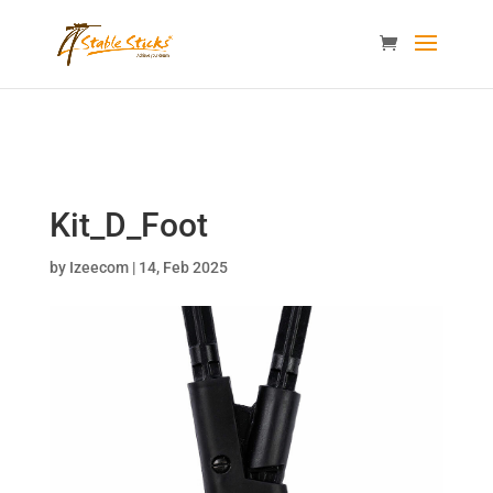
content="i9_D_2By4wVyv4kzvSgTllajP93NMPoWHrvKep8uqEg
/>
Kit_D_Foot
by
Izeecom
|
14, Feb 2025