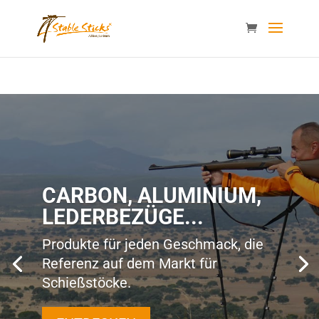
content="i9_D_2By4wVyv4kzvSgTllajP93NMPoWHrvKep8uqEg
/>
CARBON, ALUMINIUM,
LEDERBEZÜGE...
Produkte für jeden Geschmack, die
Referenz auf dem Markt für
Schießstöcke.