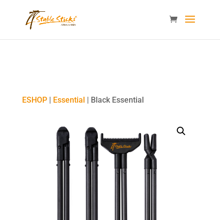
content="i9_D_2By4wVyv4kzvSgTllajP93NMPoWHrvKep8uqEg
/>
ESHOP
|
Essential
| Black Essential