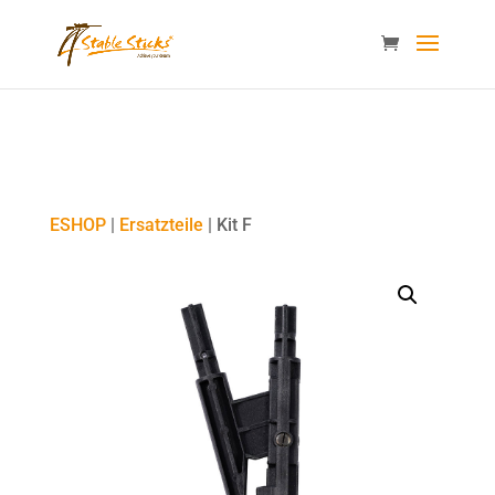
content="i9_D_2By4wVyv4kzvSgTllajP93NMPoWHrvKep8uqEg
/>
ESHOP
|
Ersatzteile
| Kit F