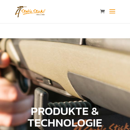
content="i9_D_2By4wVyv4kzvSgTllajP93NMPoWHrvKep8uqEg
/>
PRODUKTE &
TECHNOLOGIE