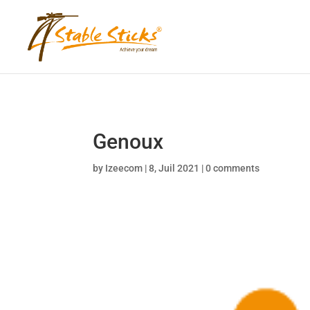
content="i9_D_2By4wVyv4kzvSgTllajP93NMPoWHrvKep8uqEg"
Genoux
by
Izeecom
|
8, Juil 2021
|
0 comments