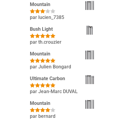
Mountain
par lucien_7385
Note
3
sur 5
Bush Light
par th.crouzier
Note
5
sur
5
Mountain
par Julien Bongard
Note
5
sur
5
Ultimate Carbon
par Jean-Marc DUVAL
Note
5
sur
5
Mountain
par bernard
Note
4
sur 5