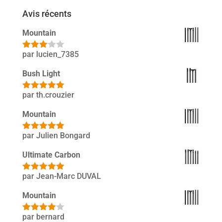
Avis récents
Mountain
par lucien_7385
Note
3
sur 5
Bush Light
par th.crouzier
Note
5
sur
5
Mountain
par Julien Bongard
Note
5
sur
5
Ultimate Carbon
par Jean-Marc DUVAL
Note
5
sur
5
Mountain
par bernard
Note
4