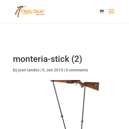
content="i9_D_2By4wVyv4kzvSgTllajP93NMPoWHrvKep8uqEg
/>
monteria-stick (2)
by
jean landes
|
9, Jan 2019
|
0 comments