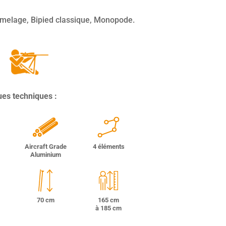
umelage, Bipied classique, Monopode.
ues techniques :
Aircraft Grade
4 éléments
Aluminium
70 cm
165 cm
à 185 cm