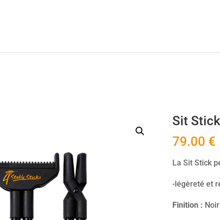
 />
Sit Stic
79.00
€
La Sit Stick 
-légèreté et 
Finition :
Noir