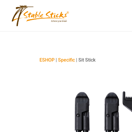
content="i9_D_2By4wVyv4kzvSgTllajP93NMPoWHrvKep8uqEg"
ESHOP
|
Specific
| Sit Stick