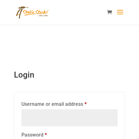
content="i9_D_2By4wVyv4kzvSgTllajP93NMPoWHrvKep8uqEg
/>
Login
Required
Username or email address
*
Required
Password
*